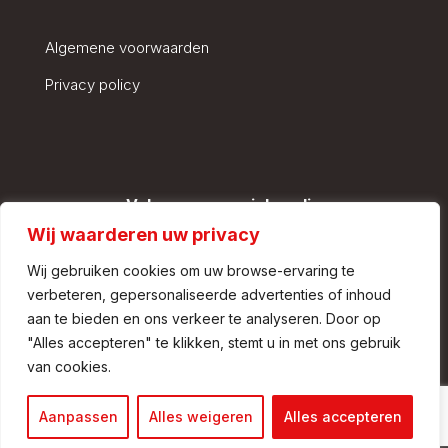
Algemene voorwaarden
Privacy policy
Volg ons op social media
Wij waarderen uw privacy
Wij gebruiken cookies om uw browse-ervaring te
verbeteren, gepersonaliseerde advertenties of inhoud
aan te bieden en ons verkeer te analyseren. Door op
"Alles accepteren" te klikken, stemt u in met ons gebruik
van cookies.
© Copyright – Van Dingenen Transport |
Aanpassen
Alles weigeren
Alles accepteren
Website door
Market-it