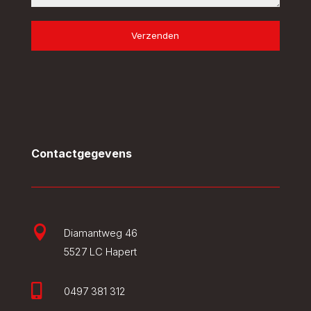
Verzenden
Contactgegevens

Diamantweg 46
5527 LC Hapert

0497 381 312