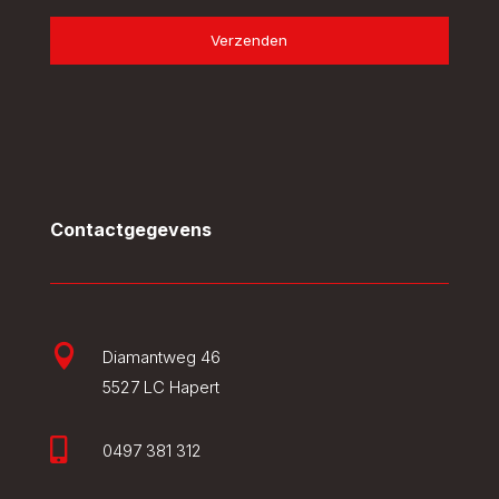
Verzenden
Contactgegevens

Diamantweg 46
5527 LC Hapert

0497 381 312