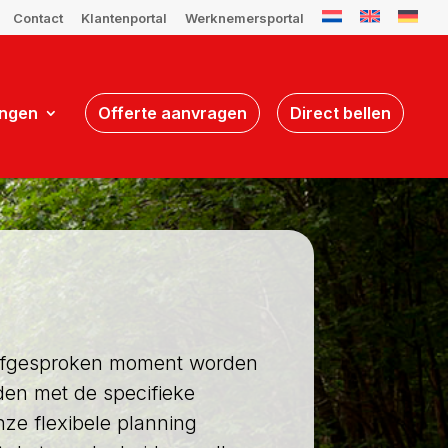
Contact
Klantenportal
Werknemersportal
ngen
Offerte aanvragen
Direct bellen
t afgesproken moment worden
den met de specifieke
ze flexibele planning