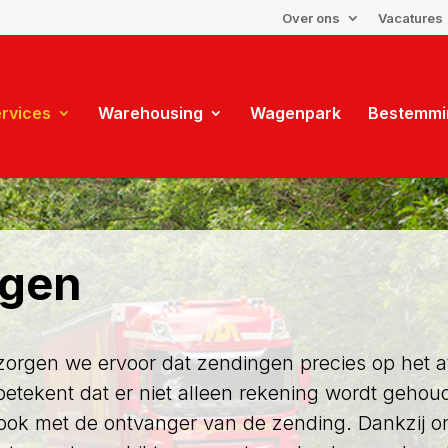
Over ons
Vacatures
ervices
Warehousing
Wagenpark
Bestemmi
ngen
 zorgen we ervoor dat zendingen precies op he
betekent dat er niet alleen rekening wordt gehou
ook met de ontvanger van de zending. Dankzij on