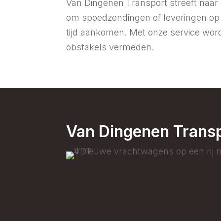
Van Dingenen Transport streeft naar e
om spoedzendingen of leveringen op s
tijd aankomen. Met onze service word
obstakels vermeden.
Van Dingenen Trans