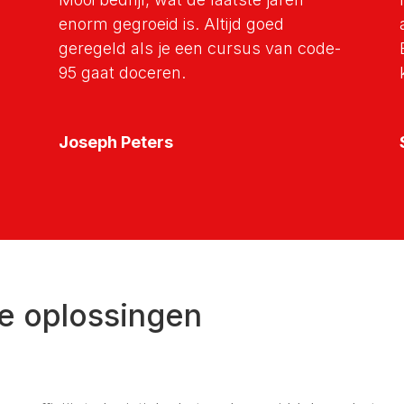
enorm gegroeid is. Altijd goed
geregeld als je een cursus van code-
95 gaat doceren.
Joseph Peters
ke oplossingen