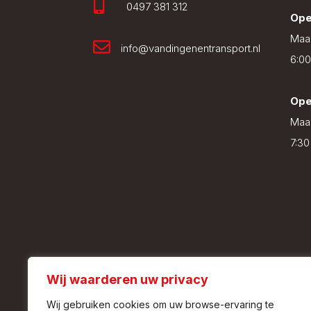

0497 381 312
Ope
Maan

info@vandingenentransport.nl
6:00
Ope
Maan
7:30
Wij waarderen uw privacy
Wij gebruiken cookies om uw browse-ervaring te