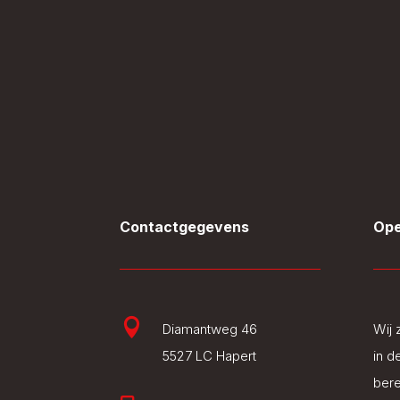
Contactgegevens
Ope

Diamantweg 46
Wij 
5527 LC Hapert
in d
bere