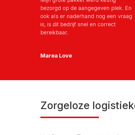
bezorgd op de aangegeven plek. En
ook als er naderhand nog een vraag
is, is dit bedrijf snel en correct
bereikbaar.
Marea Love
Zorgeloze logistie