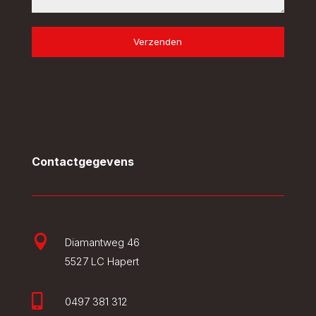
Verzenden
Contactgegevens

Diamantweg 46
5527 LC Hapert

0497 381 312