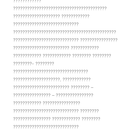
????????????
????????????????????????????????????????
???????????????????? ????????????
????????????????????????????
????????????????????????????????????????????
???????????????????????????? ????????????????
???????????????????????? ????????????
???????????? ???????????? ???????? ????????
????????- ????????
????????????????????????????????
????????????????????. ????????????
???????????????????????? ???????? –
???????????????? – ????????????????
???????????? ????????????????
???????????????????????????? ????????
???????????????? ???????????? ????????
????????????????????????????