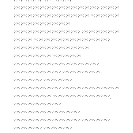
???????????????? ????????
???????????????????????????????????? ????????
???????????????????????????????? ????????????
????????????????????????.
???????????????????????????? ????????????????
???????? ????????????????????????????????
????????????????????????????????
???????????????? ????????????
????????????????????????????????????
???????????????????? ????????????????;
???????????? ????????????
???????????????????? ????????????????????????
???????????????? ????????????????????????,
????????????????????
????????????????????????????.
???????????????????????????? ????????????
???????????? ????????????