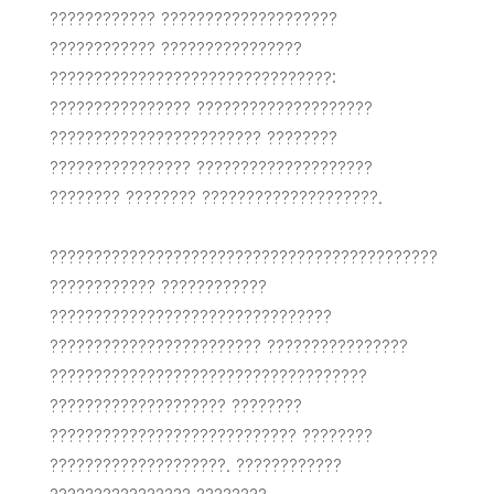
???????????? ????????????????????
???????????? ????????????????
????????????????????????????????:
???????????????? ????????????????????
???????????????????????? ????????
???????????????? ????????????????????
???????? ???????? ????????????????????.
????????????????????????????????????????????
???????????? ????????????
????????????????????????????????
???????????????????????? ????????????????
????????????????????????????????????
???????????????????? ????????
???????????????????????????? ????????
????????????????????. ????????????