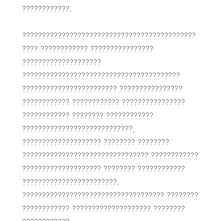
????????????.
????????????????????????????????????????????
???? ???????????? ????????????????
????????????????????
????????????????????????????????????????
???????????????????????? ????????????????
???????????? ???????????? ????????????????
???????????? ???????? ????????????
????????????????????????????,
???????????????????? ???????? ????????
???????????????????????????????? ????????????
???????????????????? ???????? ????????????
????????????????????????.
???????????????????????????????????? ????????
???????????? ???????????????????? ????????