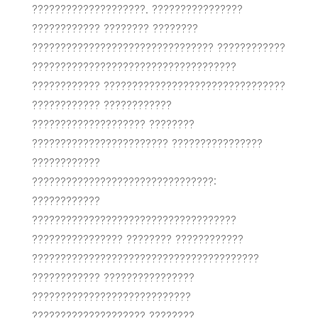
????????????????????. ????????????????
???????????? ???????? ????????
???????????????????????????????? ????????????
????????????????????????????????????
???????????? ????????????????????????????????
???????????? ????????????
???????????????????? ????????
???????????????????????? ????????????????
????????????
????????????????????????????????:
????????????
????????????????????????????????????
???????????????? ???????? ????????????
????????????????????????????????????????
???????????? ????????????????
????????????????????????????
???????????????????? ????????.