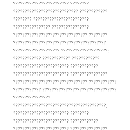
???????????????????????? ????????
???????????????????????????? ????????????
???????? ????????????????????????
???????????????? ????????????????
???????????????????????????????? ????????.
????????????????????????????????????????
???????????????????? ????????????????????;
???????????? ???????????? ????????????
???????????????????????? ????????????
???????????????????????? ????????????????
???????????????????????????????? ????????????
???????????? ????????????????????????????????
????????????????
????????????????????????????????????????,
???????????????????????? ????????
???????????????????????? ????????????
???????????????????????? ????????????????