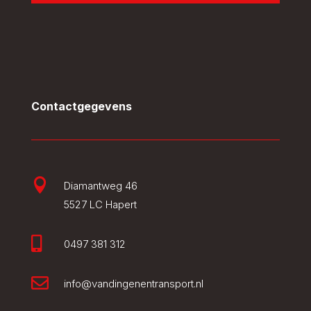
Contactgegevens

Diamantweg 46
5527 LC Hapert

0497 381 312

info@vandingenentransport.nl