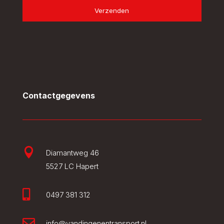
Verzenden
Contactgegevens

Diamantweg 46
5527 LC Hapert

0497 381 312

info@vandingenentransport.nl