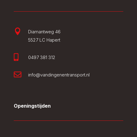

Diamantweg 46
5527 LC Hapert

0497 381 312

info@vandingenentransport.nl
Openingstijden